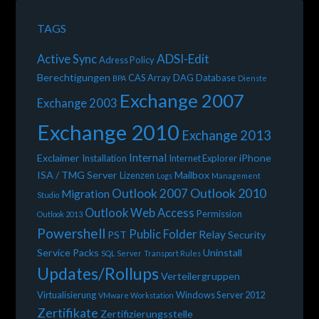
TAGS
ADSI-Edit
Active Sync
Adress Policy
Berechtigungen
CAS Array
DAG
Database
BPA
Dienste
Exchange 2007
Exchange 2003
Exchange 2010
Exchange 2013
Internal
Exclaimer
iPhone
Installation
Internet Explorer
ISA / TMG Server
Mailbox
Lizenzen
Logs
Management
Outlook 2010
Outlook 2007
Migration
Studio
Outlook Web Access
Permission
Outlook 2013
Powershell
Public Folder
Relay
PST
Security
Service Packs
Uninstall
SQL Server
Transport Rules
Updates/Rollups
Verteilergruppen
Virtualisierung
Windows Server 2012
VMware Workstation
Zertifikate
Zertifizierungsstelle