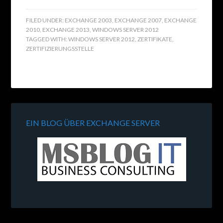
FILED UNDER:
EXCHANGE 2003
,
EXCHANGE 2007
,
EXCHANGE
2010
,
EXCHANGE 2013
,
WINDOWS SERVER 2012
TAGGED WITH:
WINDOWS SERVER 2012
,
ZERTIFIKATE
,
ZERTIFIZIERUNGSSTELLE
EIN BLOG ÜBER EXCHANGE SERVER