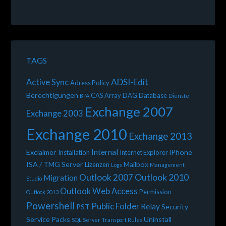
TAGS
ADSI-Edit
Active Sync
Adress Policy
Berechtigungen
CAS Array
DAG
Database
BPA
Dienste
Exchange 2007
Exchange 2003
Exchange 2010
Exchange 2013
Internal
Exclaimer
iPhone
Installation
Internet Explorer
ISA / TMG Server
Mailbox
Lizenzen
Logs
Management
Outlook 2010
Outlook 2007
Migration
Studio
Outlook Web Access
Permission
Outlook 2013
Powershell
Public Folder
Relay
PST
Security
Service Packs
Uninstall
SQL Server
Transport Rules