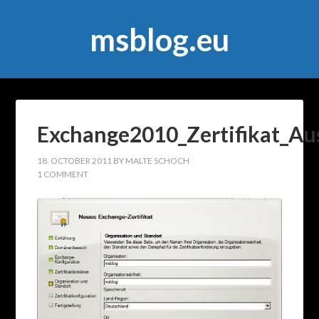
msblog.eu
Exchange2010_Zertifikat_Au
18. OCTOBER 2011
BY
MALTE SCHOCH
1 COMMENT