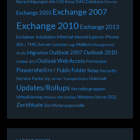
Berechtigungen
CAS Array
DAG
Database
BPA
Dienste
Exchange 2007
Exchange 2003
Exchange 2010
Exchange 2013
Internal
Exclaimer
iPhone
Installation
Internet Explorer
ISA / TMG Server
Mailbox
Lizenzen
Logs
Management
Outlook 2010
Outlook 2007
Migration
Studio
Outlook Web Access
Permission
Outlook 2013
Powershell
Public Folder
Relay
PST
Security
Service Packs
Uninstall
SQL Server
Transport Rules
Updates/Rollups
Verteilergruppen
Virtualisierung
Windows Server 2012
VMware Workstation
Zertifikate
Zertifizierungsstelle