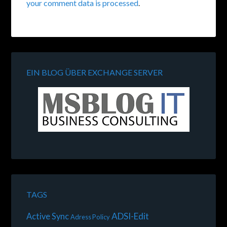
your comment data is processed
.
EIN BLOG ÜBER EXCHANGE SERVER
TAGS
ADSI-Edit
Active Sync
Adress Policy