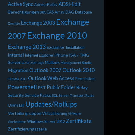
ADSI-Edit
Active Sync
Adress Policy
Berechtigungen
CAS Array
DAG
Database
BPA
Exchange
Exchange 2003
Dienste
Exchange 2010
2007
Exchange 2013
Exclaimer
Installation
Internal
iPhone
ISA / TMG
Internet Explorer
Server
Mailbox
Lizenzen
Logs
Management Studio
Outlook 2010
Outlook 2007
Migration
Outlook Web Access
Permission
Outlook 2013
Powershell
Public Folder
Relay
PST
Security
Service Packs
SQL Server
Transport Rules
Updates/Rollups
Uninstall
Verteilergruppen
Virtualisierung
VMware
Zertifikate
Windows Server 2012
Workstation
Zertifizierungsstelle