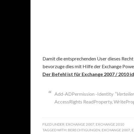
Damit die entsprechenden User dieses Recht
bevorzuge dies mit Hilfe der Exchange Power
Der Befehl ist für Exchange 2007 / 2010 id
Add-ADPermission -Identity
“Verteile
AccessRights ReadProperty, WritePro
FILED UNDER:
EXCHANGE 2007
,
EXCHANGE 2010
TAGGED WITH:
BERECHTIGUNGEN
,
EXCHANGE 2007
,
E