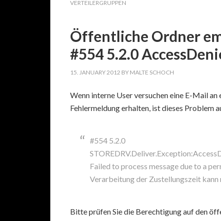
VERTEILERGRUPPEN
Öffentliche Ordner em
#554 5.2.0 AccessDeni
15. JANUARY 2012
BY
MALTE SCHOCH
Wenn interne User versuchen eine E-Mail an 
Fehlermeldung erhalten, ist dieses Problem 
#554 5.2.0
STOREDRV.Deliver.Exception:AccessD
Failed to process message due to a pe
Verarbeitung der Zustellungszeit kann
Bitte prüfen Sie die Berechtigung auf den öff