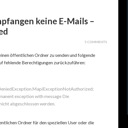
pfangen keine E-Mails –
ed
5 COMMENTS
einen öffentlichen Ordner zu senden und folgende
auf fehlende Berechtigungen zurückzuführen:
eniedException.MapiExceptionNotAuthorized;
rmanent exception with message Die
 nicht abgeschlossen werden.
entlichen Ordner für den speziellen User oder die