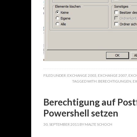
FILED UNDER:
EXCHANGE 2003
,
EXCHANGE 2007
,
EXC
TAGGED WITH:
BERECHTIGUNGEN
,
E
Berechtigung auf Post
Powershell setzen
30. SEPTEMBER 2011
BY
MALTE SCHOCH