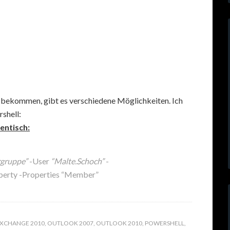
 bekommen, gibt es verschiedene Möglichkeiten. Ich
shell:
entisch:
rgruppe”
-User
“Malte.Schoch”
-
perty -Properties “Member”
XCHANGE 2010
,
OUTLOOK 2007
,
OUTLOOK 2010
,
POWERSHELL
,