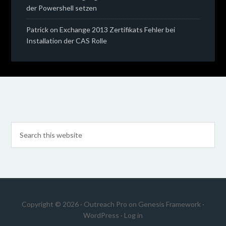
der Powershell setzen
Patrick
on
Exchange 2013 Zertifikats Fehler bei
Installation der CAS Rolle
Copyright © 2026 ·
Outreach Pro
on
Genesis Framework
·
WordPress
·
Log in