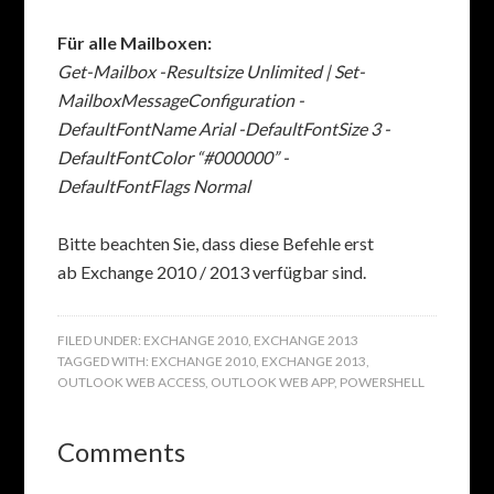
Für alle Mailboxen:
Get-Mailbox -Resultsize Unlimited | Set-
MailboxMessageConfiguration -
DefaultFontName Arial -DefaultFontSize 3 -
DefaultFontColor “#000000” -
DefaultFontFlags Normal
Bitte beachten Sie, dass diese Befehle erst
ab Exchange 2010 / 2013 verfügbar sind.
FILED UNDER:
EXCHANGE 2010
,
EXCHANGE 2013
TAGGED WITH:
EXCHANGE 2010
,
EXCHANGE 2013
,
OUTLOOK WEB ACCESS
,
OUTLOOK WEB APP
,
POWERSHELL
Comments