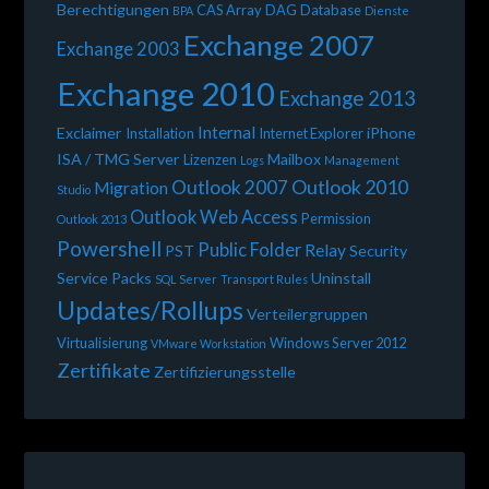
Berechtigungen
CAS Array
DAG
Database
BPA
Dienste
Exchange 2007
Exchange 2003
Exchange 2010
Exchange 2013
Internal
Exclaimer
iPhone
Installation
Internet Explorer
ISA / TMG Server
Mailbox
Lizenzen
Logs
Management
Outlook 2010
Outlook 2007
Migration
Studio
Outlook Web Access
Permission
Outlook 2013
Powershell
Public Folder
Relay
PST
Security
Service Packs
Uninstall
SQL Server
Transport Rules
Updates/Rollups
Verteilergruppen
Virtualisierung
Windows Server 2012
VMware Workstation
Zertifikate
Zertifizierungsstelle