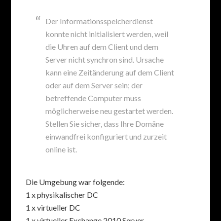
Der Informationsspeicherdienst
konnte nicht initialisiert werden, weil
die Uhren auf dem Client und dem
Server nicht synchron sind. Ursache
kann eine Zeitänderung auf dem Client
oder auf dem Server sein; der
betreffende Computer muss
möglicherweise neu gestartet werden.
Stellen Sie sicher, dass Ihre Domäne
einwandfrei konfiguriert und zurzeit
online ist.
Die Umgebung war folgende:
1 x physikalischer DC
1 x virtueller DC
1 x virtueller Exchange 2010 Server