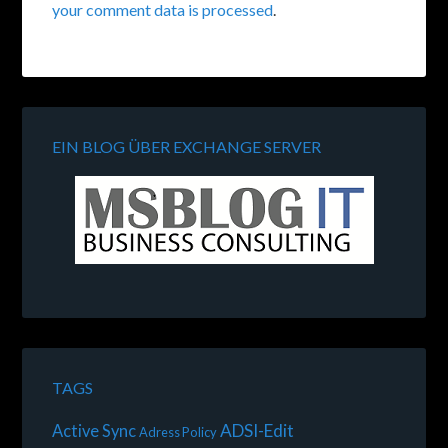
your comment data is processed
.
EIN BLOG ÜBER EXCHANGE SERVER
TAGS
ADSI-Edit
Active Sync
Adress Policy