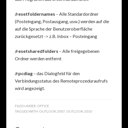
/resetfoldernames
– Alle Standardordner
(Posteingang, Postausgang, usw.) werden auf die
auf die Sprache der Benutzeroberfläche
zurückgesetzt -> z.B. Inbox – Posteingang
/resetsharedfolders
– Alle freigegebenen
Ordner werden entfernt
/rpcdiag
– das Dialogfeld für den
Verbindungsstatus des Remoteprozeduraufrufs
wird angezeigt.
FILED UNDER:
OFFICE
TAGGED WITH:
OUTLOOK 2007
,
OUTLOOK 2010