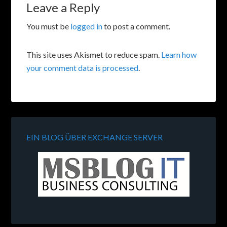
Leave a Reply
You must be
logged in
to post a comment.
This site uses Akismet to reduce spam.
Learn how
your comment data is processed
.
EIN BLOG ÜBER EXCHANGE SERVER