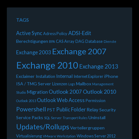
TAGS
ADSI-Edit
Active Sync
Adress Policy
Berechtigungen
CAS Array
DAG
Database
BPA
Dienste
Exchange 2007
Exchange 2003
Exchange 2010
Exchange 2013
Internal
Exclaimer
iPhone
Installation
Internet Explorer
ISA / TMG Server
Mailbox
Lizenzen
Logs
Management
Outlook 2010
Outlook 2007
Migration
Studio
Outlook Web Access
Permission
Outlook 2013
Powershell
Public Folder
Relay
PST
Security
Service Packs
Uninstall
SQL Server
Transport Rules
Updates/Rollups
Verteilergruppen
Virtualisierung
Windows Server 2012
VMware Workstation