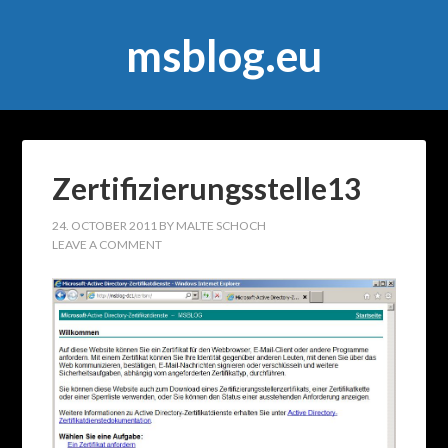
msblog.eu
Zertifizierungsstelle13
24. OCTOBER 2011
BY
MALTE SCHOCH
LEAVE A COMMENT